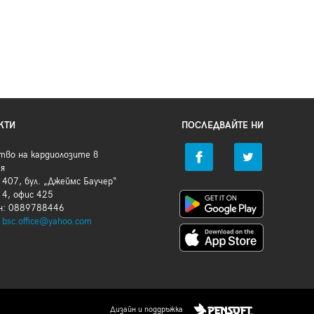
КТИ
ПОСЛЕДВАЙТЕ НИ
тво на кардиолозите в
ия
407, бул. „Джеймс Баучер“
 4, офис 425
н: 0889788446
:
bsc.office@yahoo.com
Дизайн и поддръжка