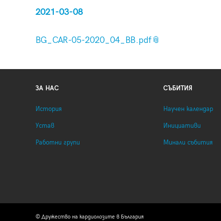
2021-03-08
BG_CAR-05-2020_04_BB.pdf
ЗА НАС
СЪБИТИЯ
История
Научен календар
Устав
Инициативи
Работни групи
Минали събития
© Дружество на кардиолозите в България