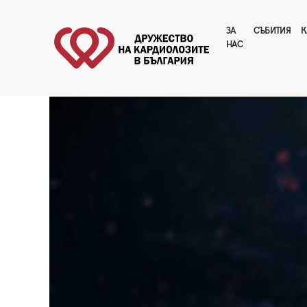
ЗА
CЪБИТИЯ
К
НАС