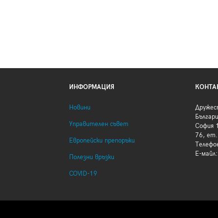
ИНФОРМАЦИЯ
КОНТА
Новини
Дружес
Българ
Управителен съвет
София 1
76, ет.
Европейски препоръки
Телефо
Е-майл
Полезни връзки
COVID-19