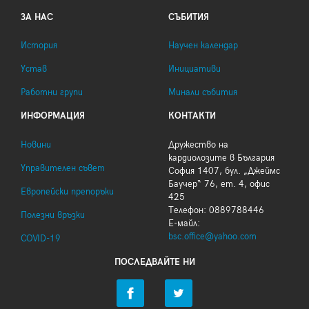
ЗА НАС
СЪБИТИЯ
История
Научен календар
Устав
Инициативи
Работни групи
Минали събития
ИНФОРМАЦИЯ
КОНТАКТИ
Новини
Дружество на
кардиолозите в България
Управителен съвет
София 1407, бул. „Джеймс
Баучер“ 76, ет. 4, офис
Европейски препоръки
425
Телефон: 0889788446
Полезни връзки
Е-майл:
bsc.office@yahoo.com
COVID-19
ПОСЛЕДВАЙТЕ НИ