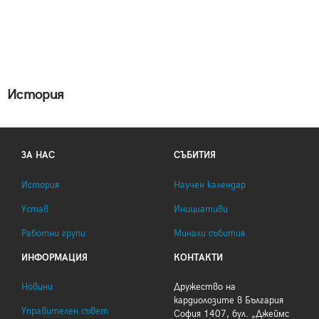
История
ЗА НАС
СЪБИТИЯ
История
Научен календар
Устав
Инициативи
Работни групи
Минали събития
ИНФОРМАЦИЯ
КОНТАКТИ
Новини
Дружество на
кардиолозите в България
Управителен съвет
София 1407, бул. „Джеймс