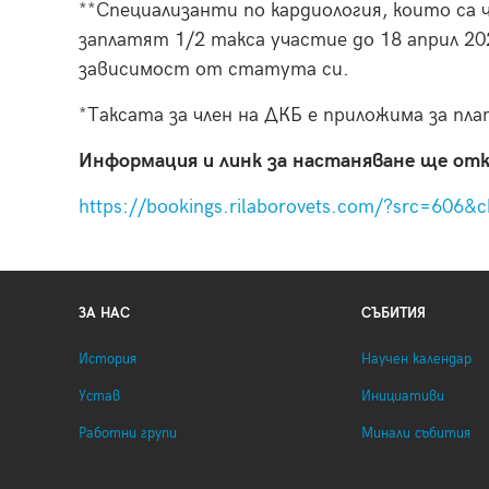
**Специализанти по кардиология, които са 
заплатят 1/2 такса участие до 18 април 202
зависимост от статута си.
*Таксата за член на ДКБ е приложима за пл
Информация и линк за настаняване ще от
https://bookings.rilaborovets.com/?src=60
ЗА НАС
СЪБИТИЯ
История
Научен календар
Устав
Инициативи
Работни групи
Минали събития