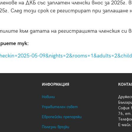
членове на ДКБ със заплатен членски внос за 2025г.
5г. След този срок се регистрират при заплащане на
атилите към датата на регистрацията членския си в
криете тук:
6&checkin=2025-05-09&nights=2&rooms=1&adults=2&chi
ИНФОРМАЦИЯ
КОНТА
Новини
Дружес
Българ
Управителен съвет
София 1
76, ет.
Европейски препоръки
Телефо
Е-майл
Полезни връзки