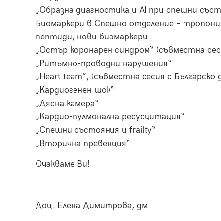
„Образна диагностика и AI при спешни със
Биомаркери в Спешно отделение – тропони
пептиди, нови биомаркери
„Остър коронарен синдром“ (съвместна сес
„Ритъмно-проводни нарушения“
„Heart team”, (съвместна сесия с Бълга
„Кардиогенен шок“
„Дясна камера“
„Кардио-пулмонална ресусцитация“
„Спешни състояния и frailty“
„Вторична превенция“
Очакваме Ви!
Доц. Елена Димитрова, дм