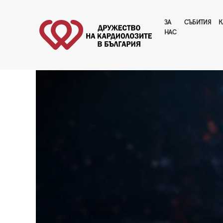
ЗА
CЪБИТИЯ
К
НАС