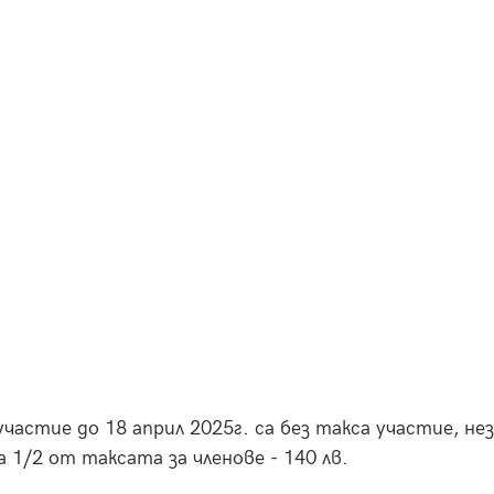
:
частие до 18 април 2025г. са без такса участие, н
 1/2 от таксата за членове - 140 лв.