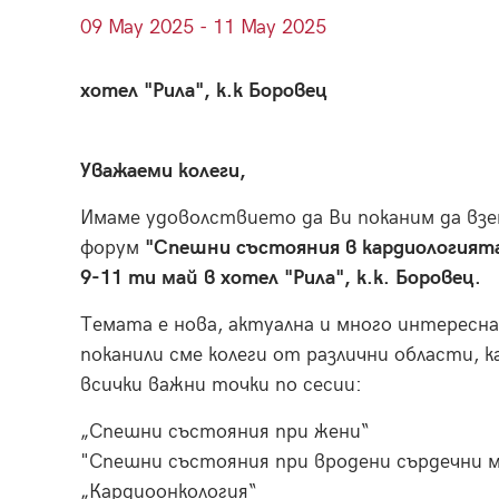
09
May
2025 - 11
May
2025
хотел "Рила", к.к Боровец
Уважаеми колеги,
Имаме удоволствието да Ви поканим да вз
форум
"Спешни състояния в кардиологията
9-11 ти май в хотел "Рила", к.к. Боровец.
Темата е нова, актуална и много интересн
поканили сме колеги от различни области, 
всички важни точки по сесии:
„Спешни състояния при жени“
"Спешни състояния при вродени сърдечни 
„Кардиоонкология“