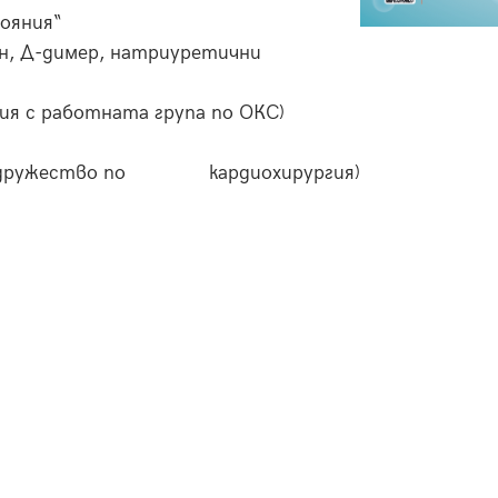
тояния“
н, Д-димер, натриуретични
ия с работната група по ОКС)
рско дружество по кардиохирургия)