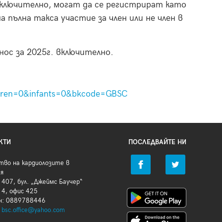
 включително, могат да се регистрират като
 пълна такса участие за член или не член в
нос за 2025г. включително.
ldren=0&infants=0&bkcode=GBSC
КТИ
ПОСЛЕДВАЙТЕ НИ
тво на кардиолозите в
ия
407, бул. „Джеймс Баучер“
 4, офис 425
н: 0889788446
:
bsc.office@yahoo.com