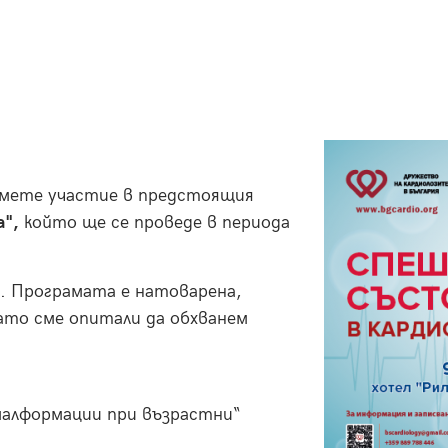
емете участие в предстоящия
",
който ще се проведе в периода
а. Програмата е натоварена,
като сме опитали да обхванем
малформации при възрастни“