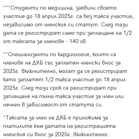
***Студенти по медицина, заявили своето
участие до 18 април 2025г. са без такса участие,
независимо от членския си статут. След тази
дата се регистрират само при заплащане на 1/2
от таксата за членове - 140 лв.
**Специализанти по кардиология, които са
членове на ДКБ със заплатен членски внос за
2025г. включително, могат да се регистрират
като заплатят 1/2 такса участие до 18 април
2025г. След този срок се регистрират при
заплащане на пълна такса участие за член или
нечлен в зависимост от статута си.
*Таксата за член на ДКБ е приложима за
платилите към датата на регистрацията
членския си внос за 2025г. включително.