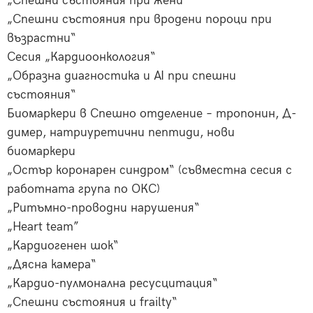
„Спешни състояния при жени“
„Спешни състояния при вродени пороци при
възрастни“
Сесия „Кардиоонкология“
„Образна диагностика и AI при спешни
състояния“
Биомаркери в Спешно отделение – тропонин, Д-
димер, натриуретични пептиди, нови
биомаркери
„Остър коронарен синдром“ (съвместна сесия с
работната група по ОКС)
„Ритъмно-проводни нарушения“
„Heart team”
„Кардиогенен шок“
„Дясна камера“
„Кардио-пулмонална ресусцитация“
„Спешни състояния и frailty“