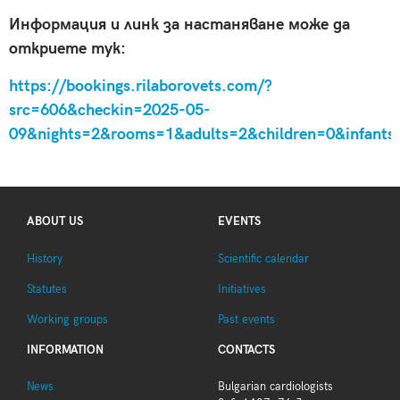
Информация и линк за настаняване може да
откриете тук:
https://bookings.rilaborovets.com/?
src=606&checkin=2025-05-
09&nights=2&rooms=1&adults=2&children=0&infan
ABOUT US
EVENTS
History
Scientific calendar
Statutes
Initiatives
Working groups
Past events
INFORMATION
CONTACTS
News
Bulgarian cardiologists