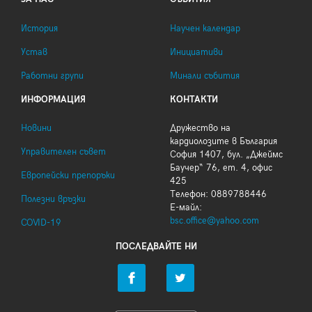
История
Научен календар
Устав
Инициативи
Работни групи
Минали събития
ИНФОРМАЦИЯ
КОНТАКТИ
Новини
Дружество на
кардиолозите в България
Управителен съвет
София 1407, бул. „Джеймс
Баучер“ 76, ет. 4, офис
Европейски препоръки
425
Телефон: 0889788446
Полезни връзки
Е-майл:
bsc.office@yahoo.com
COVID-19
ПОСЛЕДВАЙТЕ НИ