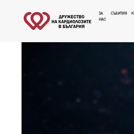
ЗА
CЪБИТИЯ
К
НАС