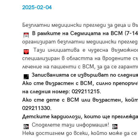
2025-02-04
Безплатни медицински прегледи за деца и 
В рамките на Седмицата на ВСМ (7-14
организират безплатни медицински преглед
Тази инициатива е чудесна възможно
специализиран в областта на вродените съ
лечение на пациенти с ВСМ, за да се гаран
Записванията се извършват по следния
Ако сте възрастен с ВСМ, силно препоръчв
на следния номер: 029211215.
Ако сте дете с ВСМ или възрастен, койт
029211330.
Детските кардиолози, които ще преглеждат,
Споделете тази информация!
Нека достигнем до всеки, който може да се