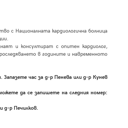
ство с Националната кардиологична болница
ции.
наят и консултират с опитен кардиолог,
 проследяването в годините и навременното
 Запазете час за д-р Пенева или д-р Кунев
можете да се запишете на следния номер:
и д-р Печилков.