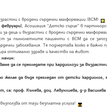
възрастни с вродени сърдечни малформации (ВСМ)
 февруари)
, Асоциация "Детско сърце" в партньор
и за деца и възрастни с вродени сърдечни малформа
ст за пълнолетните пациенти с ВСМ да се запоз
рдечни заболявания. Тя подчертава колко е важно
тира оптимално здраве и качество на живот.
 начин:
аме да се прегледате при кардиолози за възрастни.
о желае да бъде прегледан от детски кардиолог, 
 са: проф. Кънева, доц. Левунлиева, д-р Василева 
 възползва от тази безплатна услуга!