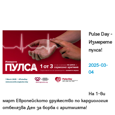
Pulse Day -
Измерете
пулса!
2025-03-
04
На 1-ви
март Европейското дружество по кардиология
отбелязва Ден за борба с аритмията!