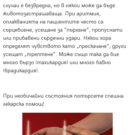
случаи е безвредна, но в някои може да бъде
животозастрашаваща. При аритмия,
оплакванията на пациентите често са
сърцебиене, усещане за “пърхане”, пропуснати
или прибавени сърдечни удари. Някои хора
определят чувството като „прескачане“, други
усещат „трептене“. Може също така да бие
много бързо (тахикардия) или много бавно
(брадикардия).
При необичайни състояния потърсете спешна
лекарска помощ!