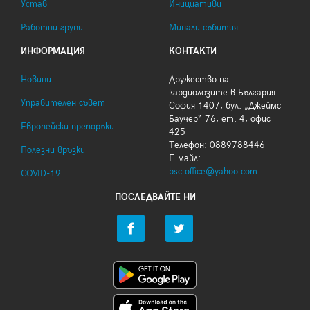
Устав
Инициативи
Работни групи
Минали събития
ИНФОРМАЦИЯ
КОНТАКТИ
Новини
Дружество на
кардиолозите в България
Управителен съвет
София 1407, бул. „Джеймс
Баучер“ 76, ет. 4, офис
Европейски препоръки
425
Телефон: 0889788446
Полезни връзки
Е-майл:
bsc.office@yahoo.com
COVID-19
ПОСЛЕДВАЙТЕ НИ