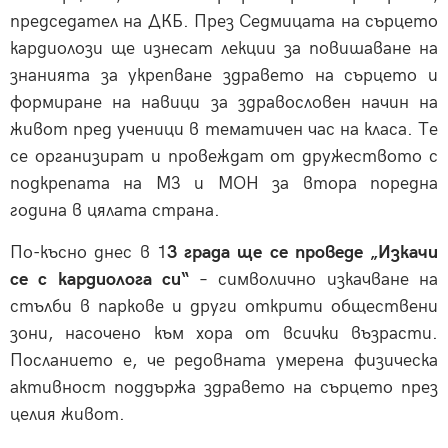
председател на ДКБ. През Седмицата на сърцето
кардиолози ще изнесат лекции за повишаване на
знанията за укрепване здравето на сърцето и
формиране на навици за здравословен начин на
живот пред ученици в тематичен час на класа. Те
се организират и провеждат от дружеството с
подкрепата на МЗ и МОН за втора поредна
година в цялата страна.
По-късно днес в 1
3 града ще се проведе „Изкачи
се с кардиолога си“
– символично изкачване на
стълби в паркове и други открити обществени
зони, насочено към хора от всички възрасти.
Посланието е, че редовната умерена физическа
активност поддържа здравето на сърцето през
целия живот.