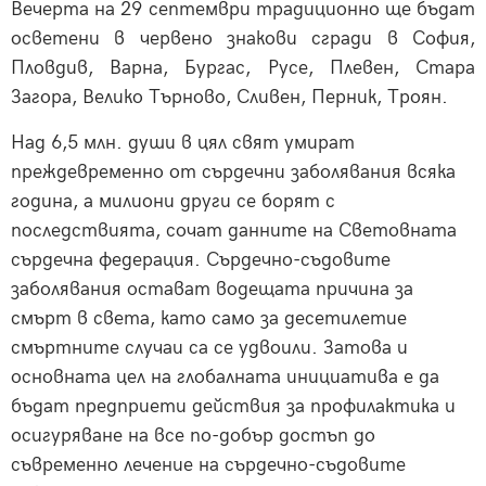
Вечерта на 29 септември традиционно ще бъдат
осветени в червено знакови сгради в София,
Пловдив, Варна, Бургас, Русе, Плевен, Стара
Загора, Велико Търново, Сливен, Перник, Троян.
Над 6,5 млн. души в цял свят умират
преждевременно от сърдечни заболявания всяка
година, а милиони други се борят с
последствията, сочат данните на Световната
сърдечна федерация. Сърдечно-съдовите
заболявания остават водещата причина за
смърт в света, като само за десетилетие
смъртните случаи са се удвоили. Затова и
основната цел на глобалната инициатива е да
бъдат предприети действия за профилактика и
осигуряване на все по-добър достъп до
съвременно лечение на сърдечно-съдовите