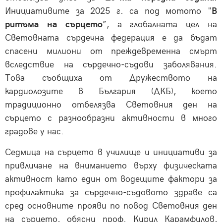
Инициативите за 2025 г. са под мотото "
В
ритъма на сърцето
”, а глобалната цел на
Световната сърдечна федерация е да бъдат
спасени милиони от преждевременна смърт
вследствие на сърдечно-съдови заболявания.
Това съобщиха от Дружеството на
кардиолозите в България (ДКБ), което
традиционно отбелязва Световния ден на
сърцето с разнообразни активности в много
градове у нас.
Седмица на сърцето в училище и инициативи за
привличане на вниманието върху физическата
активност като един от водещите фактори за
профилактика за сърдечно-съдовото здраве са
сред основните прояви по повод Световния ден
на сърцето, обясни проф. Кирил Карамфилов,