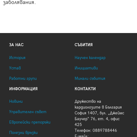
заболявания.
ЗА НАС
СЪБИТИЯ
История
Научен календар
Устав
Инициативи
Работни групи
Минали събития
ИНФОРМАЦИЯ
КОНТАКТИ
Новини
Дружество на
кардиолозите в България
Управителен съвет
София 1407, бул. „Джеймс
Баучер“ 76, ет. 4, офис
Европейски препоръки
425
Телефон: 0889788446
Полезни връзки
Е-майл: