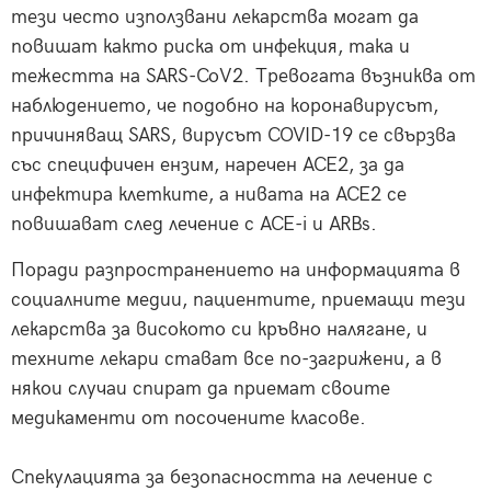
тези често използвани лекарства могат да
повишат както риска от инфекция, така и
тежестта на SARS-CoV2. Тревогата възниква от
наблюдението, че подобно на коронавирусът,
причиняващ SARS, вирусът COVID-19 се свързва
със специфичен ензим, наречен ACE2, за да
инфектира клетките, а нивата на ACE2 се
повишават след лечение с ACE-i и ARBs.
Поради разпространението на информацията в
социалните медии, пациентите, приемащи тези
лекарства за високото си кръвно налягане, и
техните лекари стават все по-загрижени, а в
някои случаи спират да приемат своите
медикаменти от посочените класове.
Спекулацията за безопасността на лечение с