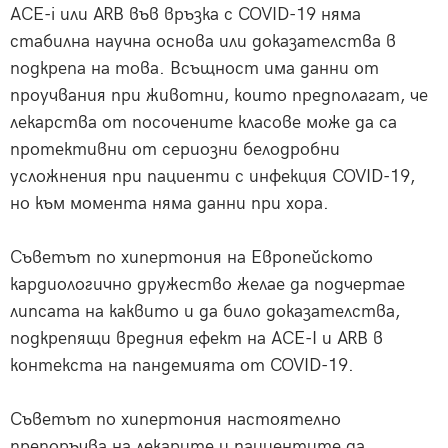
АСЕ-i или ARB във връзка с COVID-19 няма
стабилна научна основа или доказателства в
подкрепа на това. Всъщност има данни от
проучвания при животни, които предполагат, че
лекарства от посочените класове може да са
протективни от сериозни белодробни
усложнения при пациенти с инфекция COVID-19,
но към момента няма данни при хора.
Съветът по хипертония на Европейското
кардиологично дружество желае да подчертае
липсата на каквито и да било доказателства,
подкрепящи вредния ефект на АСЕ-I и ARB в
контекста на пандемията от COVID-19.
Съветът по хипертония настоятелно
препоръчва на лекарите и пациентите да