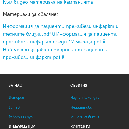
Към видео материала на кампанията
Материали за сваляне:
Информация за пациенти преживели инфаркт и
техните близки.pdf
Информация за пациенти
преживели инфаркт преди 12 месеца.pdf
Най-често задавани въпроси от пациенти
преживели инфаркт.pdf
ЗА НАС
СЪБИТИЯ
История
Научен календар
Устав
Инициативи
Работни групи
Минали събития
ИНФОРМАЦИЯ
КОНТАКТИ