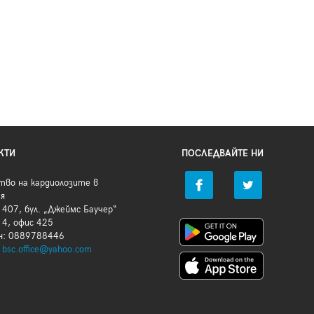
КТИ
ПОСЛЕДВАЙТЕ НИ
тво на кардиолозите в
ия
407, бул. „Джеймс Баучер“
 4, офис 425
н: 0889788446
:
bsc.office@yahoo.com