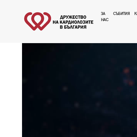
ЗА
CЪБИТИЯ
К
НАС