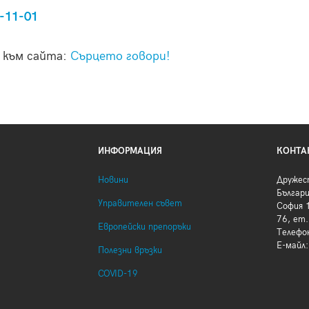
-11-01
 към сайта:
Сърцето говори!
ИНФОРМАЦИЯ
КОНТА
Новини
Дружес
Българ
Управителен съвет
София 1
76, ет.
Европейски препоръки
Телефо
Е-майл
Полезни връзки
COVID-19