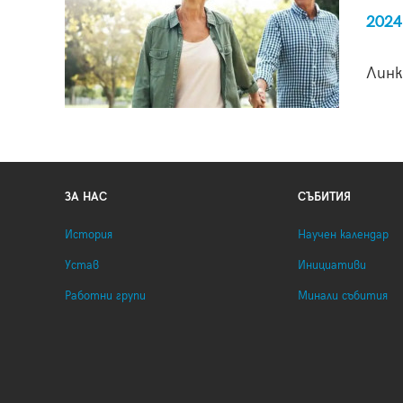
2024
Линк
ЗА НАС
СЪБИТИЯ
История
Научен календар
Устав
Инициативи
Работни групи
Минали събития