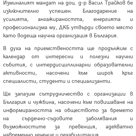
Изминалият мандат на доц. д-р Васил Трайков бе
изключително успешен. Благодарение на
усилията, ангажираността, енергията и
професионализма му, ДКБ утвърди своето място
като водеща научна организация в България.
В духа на приемствеността ще продължим с
календар от интересни и полезни научни
събития, с интердисциплинарни образователни
активности, насочени към широк кръг
специалисти, студенти и специализанти.
Ще запазим сътрудничество с организации в
България и чужбина, насочени към повишаване на
информираността на обществото за бремето
на сърдечно-съдовите заболявания и
възможностите за превенция, адекватно
навременно лечение и рехабилитация.