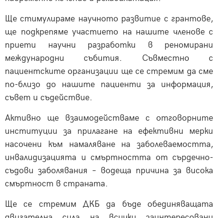
Ще стимулираме научното развитие с грантове,
ще подкрепяме участието на нашите членове с
приети научни разработки в реномирани
международни събития. Съвместно с
пациентските организации ще се стремим да сме
по-близо до нашите пациенти за информация,
съвет и съдействие.
Активно ще взаимодействаме с отговорните
институции за прилагане на ефективни мерки
насочени към намаляване на заболеваемостта,
инвалидизацията и смъртността от сърдечно-
съдови заболявания – водеща причина за висока
смъртност в страната.
Ще се стремим ДКБ да бъде обединяващата
двигателна сила на всички заинтересовани