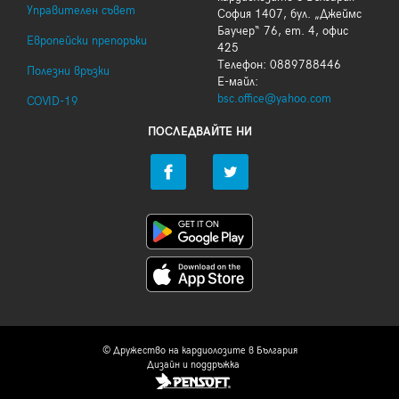
Управителен съвет
София 1407, бул. „Джеймс
Баучер“ 76, ет. 4, офис
Европейски препоръки
425
Телефон: 0889788446
Полезни връзки
Е-майл:
bsc.office@yahoo.com
COVID-19
ПОСЛЕДВАЙТЕ НИ
© Дружество на кардиолозите в България
Дизайн и поддръжка