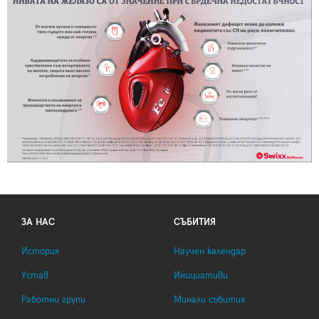
ЗА НАС
СЪБИТИЯ
История
Научен календар
Устав
Инициативи
Работни групи
Минали събития