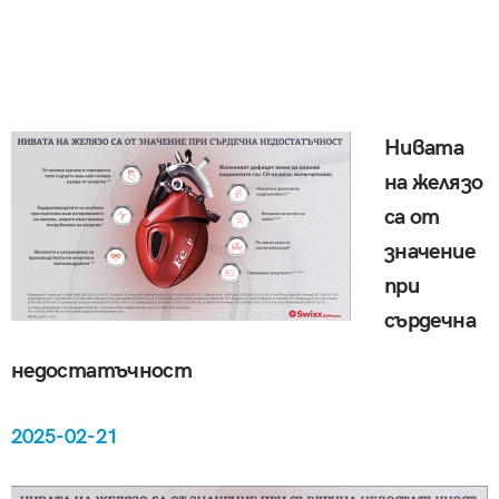
Нивата
на желязо
са от
значение
при
сърдечна
недостатъчност
2025-02-21