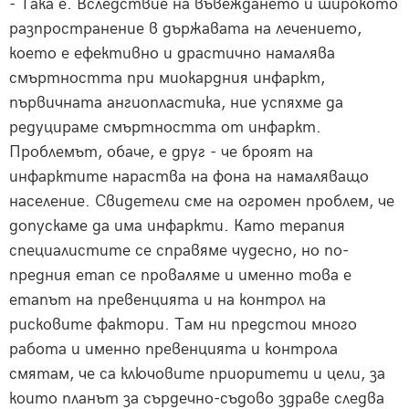
- Така е. Вследствие на въвеждането и широкото
разпространение в държавата на лечението,
което е ефективно и драстично намалява
смъртността при миокардния инфаркт,
първичната ангиопластика, ние успяхме да
редуцираме смъртността от инфаркт.
Проблемът, обаче, е друг - че броят на
инфарктите нараства на фона на намаляващо
население. Свидетели сме на огромен проблем, че
допускаме да има инфаркти. Като терапия
специалистите се справяме чудесно, но по-
предния етап се проваляме и именно това е
етапът на превенцията и на контрол на
рисковите фактори. Там ни предстои много
работа и именно превенцията и контрола
смятам, че са ключовите приоритети и цели, за
които планът за сърдечно-съдово здраве следва