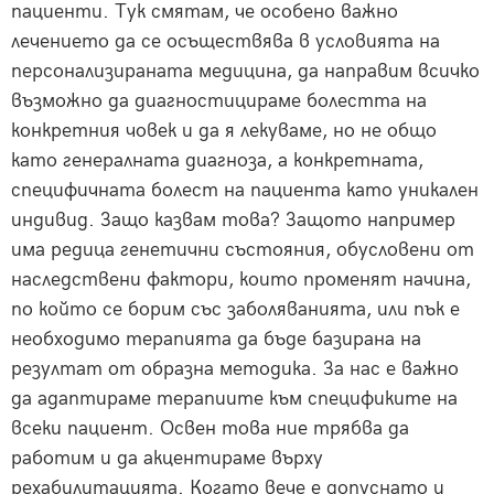
пациенти. Тук смятам, че особено важно
лечението да се осъществява в условията на
персонализираната медицина, да направим всичко
възможно да диагностицираме болестта на
конкретния човек и да я лекуваме, но не общо
като генералната диагноза, а конкретната,
специфичната болест на пациента като уникален
индивид. Защо казвам това? Защото например
има редица генетични състояния, обусловени от
наследствени фактори, които променят начина,
по който се борим със заболяванията, или пък е
необходимо терапията да бъде базирана на
резултат от образна методика. За нас е важно
да адаптираме терапиите към спецификите на
всеки пациент. Освен това ние трябва да
работим и да акцентираме върху
рехабилитацията. Когато вече е допуснато и