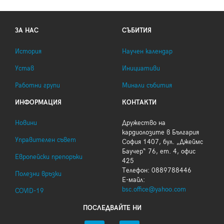
ЗА НАС
СЪБИТИЯ
История
Научен календар
Устав
Инициативи
Работни групи
Минали събития
ИНФОРМАЦИЯ
КОНТАКТИ
Новини
Дружество на
кардиолозите в България
Управителен съвет
София 1407, бул. „Джеймс
Баучер“ 76, ет. 4, офис
Европейски препоръки
425
Телефон: 0889788446
Полезни връзки
Е-майл:
bsc.office@yahoo.com
COVID-19
ПОСЛЕДВАЙТЕ НИ