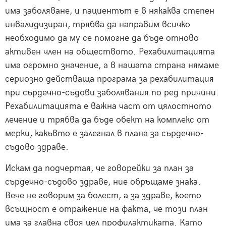
има заболяване, и пациентът е в някаква степен
инвалидизиран, трябва да направим всичко
необходимо да му се помогне да бъде отново
активен член на обществото. Рехабилитацията
има огромно значение, а в нашата страна нямаме
сериозно действаща програма за рехабилитация
при сърдечно-съдови заболявания по ред причини.
Рехабилитацията е важна част от цялостното
лечение и трябва да бъде обект на комплекс от
мерки, какъвто е залегнал в плана за сърдечно-
съдово здраве.
Искам да подчертая, че говорейки за план за
сърдечно-съдово здраве, ние обръщаме знака.
Вече не говорим за болест, а за здраве, което
всъщност е отражение на факта, че този план
има за главна своя цел профилактиката. Като