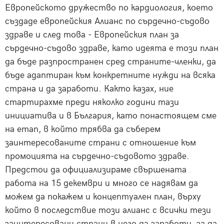
Европейското дружество по кардиология, което
създаде европейския Алианс по сърдечно-съдово
здраве и след това - Европейския план за
сърдечно-съдово здраве, като идеята е този план
да бъде разпространен сред страните-членки, да
бъде адаптиран към конкретните нужди на всяка
страна и да заработи. Както казах, ние
стартирахме преди няколко години тази
инициатива и в България, като понастоящем сме
на етап, в който трябва да съберем
заинтересованите страни с отношение към
промоцията на сърдечно-съдовото здраве.
Предстои да официализираме свършената
работа на 15 декември и много се надявам да
можем да покажем и концептуален план, върху
който в последствие този алианс с всички тези
заинтересовани страни в него да заработи, за да