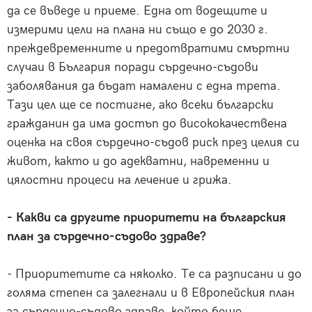
да се въведе и приеме. Една от водещите и
измерими цели на плана ни също е до 2030 г.
преждевременните и предотвратими смъртни
случаи в България поради сърдечно-съдови
заболявания да бъдат намалени с една трета.
Тази цел ще се постигне, ако всеки български
гражданин да има достъп до висококачествена
оценка на своя сърдечно-съдов риск през целия си
живот, както и до адекватни, навременни и
цялостни процеси на лечение и грижа.
- Какви са другите приоритети на българския
план за сърдечно-съдово здраве?
- Приоритетите са няколко. Те са разписани и до
голяма степен са залегнали и в Европейския план
за сърдечно-съдово здраве, който беше