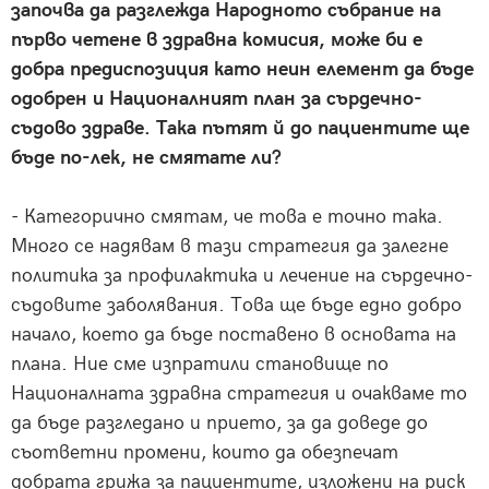
започва да разглежда Народното събрание на
първо четене в здравна комисия, може би е
добра предиспозиция като неин елемент да бъде
одобрен и Националният план за сърдечно-
съдово здраве. Така пътят й до пациентите ще
бъде по-лек, не смятате ли?
- Категорично смятам, че това е точно така.
Много се надявам в тази стратегия да залегне
политика за профилактика и лечение на сърдечно-
съдовите заболявания. Това ще бъде едно добро
начало, което да бъде поставено в основата на
плана. Ние сме изпратили становище по
Националната здравна стратегия и очакваме то
да бъде разгледано и прието, за да доведе до
съответни промени, които да обезпечат
добрата грижа за пациентите, изложени на риск