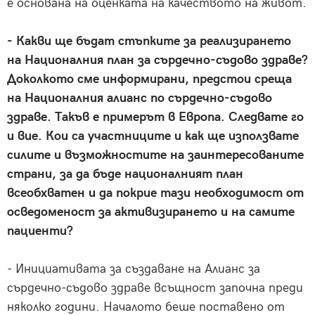
е основана на оценката на качеството на живот.
- Какви ще бъдат стъпките за реализирането
на Националния план за сърдечно-съдово здраве?
Доколкото сме информирани, предстои среща
на Националния алианс по сърдечно-съдово
здраве. Такъв е примерът в Европа. Следвате го
и вие. Кои са участниците и как ще използвате
силите и възможностите на заинтересованите
страни, за да бъде националният план
всеобхватен и да покрие тази необходимост от
осведоменост за активизирането и на самите
пациенти?
- Инициативата за създаване на Алианс за
сърдечно-съдово здраве всъщност започна преди
няколко години. Началото беше поставено от