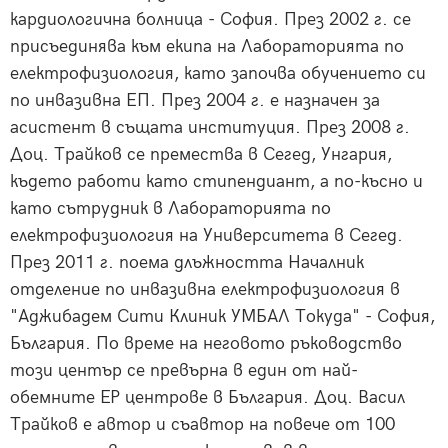
кардиологична болница - София. През 2002 г. се
присъединява към екипа на Лабораторията по
електрофизиология, като започва обучението си
по инвазивна ЕП. През 2004 г. е назначен за
асистент в същата институция. През 2008 г.
Доц. Трайков се премества в Сегед, Унгария,
където работи като стипендиант, а по-късно и
като сътрудник в Лабораторията по
електрофизиология на Университета в Сегед.
През 2011 г. поема длъжността Началник
отделение по инвазивна електрофизиология в
"Аджибадем Сити Клиник УМБАЛ Токуда" - София,
България. По време на неговото ръководство
този център се превърна в един от най-
обемните EP центрове в България. Доц. Васил
Трайков е автор и съавтор на повече от 100