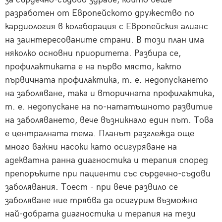
разработен от Европейското дружество по
кардиология в колаборация с Европейския алианс
на заинтересованите страни. В този план има
няколко основни приоритета. Разбира се,
профилактиката е на първо място, както
първичната профилактика, т. е. недопускането
на заболяване, така и вторичната профилактика,
т. е. недопускане на по-нататъшното развитие
на заболяването, вече възникнало един път. Това
е централната тема. Планът разглежда още
много важни насоки като осигуряване на
адекватна ранна диагностика и терапия според
препоръките при пациенти със сърдечно-съдови
заболявания. Тоест - при вече развило се
заболяване ние трябва да осигурим възможно
най-добрата диагностика и терапия на тези