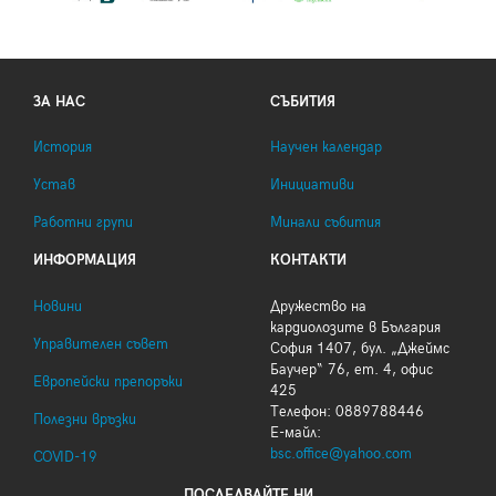
ЗА НАС
СЪБИТИЯ
История
Научен календар
Устав
Инициативи
Работни групи
Минали събития
ИНФОРМАЦИЯ
КОНТАКТИ
Новини
Дружество на
кардиолозите в България
Управителен съвет
София 1407, бул. „Джеймс
Баучер“ 76, ет. 4, офис
Европейски препоръки
425
Телефон: 0889788446
Полезни връзки
Е-майл:
bsc.office@yahoo.com
COVID-19
ПОСЛЕДВАЙТЕ НИ