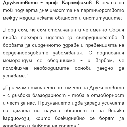
Дружеството – проф. Карамфилов.
В речта си
той подчерта значимостта на партньорството
между медицинската общност и институциите:
„Горд съм, че съм столичанин и че именно София
първа прегърна идеята за сътрудничество в
борбата за сърдечното здраве и превенцията на
сърдечносъдовите заболявания. С подписания
меморандум се обединихме – и вярвам, че
положихме необходимите основи заедно да
успяваме.“
„Приемам отличието от името на Дружеството
– с дълбока благодарност – това е отговорност
и чест за нас. Признанието идва заради усилията
на цялата ни научна общност и на всички
кардиолози, които всекидневно се борят за
здравето и живота на хората.“