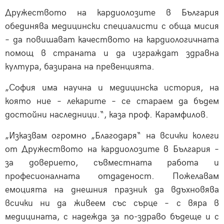
Дружеството на кардиолозите в България
обединява медицински специалисти с обща мисия
– да повишават качеството на кардиологичната
помощ в страната и да изграждат здравна
култура, базирана на превенцията.
„София има научна и медицинска история, на
която ние – лекарите – се стараем да бъдем
достойни наследници.“, каза проф. Карамфилов.
„Изказвам огромно „Благодаря“ на всички колеги
от Дружеството на кардиолозите в България –
за доверието, съвместната работа и
професионалната отдаденост. Пожелавам
емоцията на днешния празник да вдъхновява
всички ни да живеем със сърце – с вяра в
медицината, с надежда за по-здраво бъдеще и с