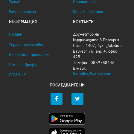
Устав
Инициативи
Работни групи
Минали събития
ИНФОРМАЦИЯ
КОНТАКТИ
Новини
Дружество на
кардиолозите в България
Управителен съвет
София 1407, бул. „Джеймс
Баучер“ 76, ет. 4, офис
Европейски препоръки
425
Телефон: 0889788446
Полезни връзки
Е-майл:
bsc.office@yahoo.com
COVID-19
ПОСЛЕДВАЙТЕ НИ