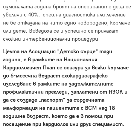
изминалата година броят на оперираните деца се
увеличи с 40%, спешна диагностика или лечение
не бе отказана на нито едно новородено, кърмаче
или дете. Въведоха се и успешно се прилагат
сложни интервенционални процедури.
Целта нa Асоциация "Детско сърце" тази
година, е в рамките на Националния
Кардиологичен План се осигури за всяко кърмаче
до 6-месечна възраст ехокардиографско
изследване в рамките на задължителните
профилактични прегледи, заплатени от НЗОК и
да се създаде „паспорт“ за сърдечната
малформация на пациентите с ВСМ над 18-
годишна възраст, което да е в помощ при
посещение при кардиолог или друг специалист.