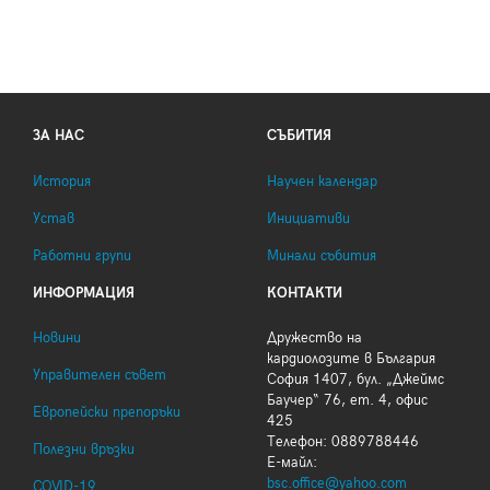
ЗА НАС
СЪБИТИЯ
История
Научен календар
Устав
Инициативи
Работни групи
Минали събития
ИНФОРМАЦИЯ
КОНТАКТИ
Новини
Дружество на
кардиолозите в България
Управителен съвет
София 1407, бул. „Джеймс
Баучер“ 76, ет. 4, офис
Европейски препоръки
425
Телефон: 0889788446
Полезни връзки
Е-майл:
bsc.office@yahoo.com
COVID-19