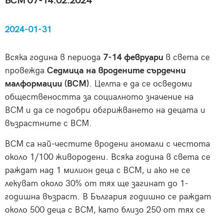
ВСМ 07-14.02.2024
2024-01-31
Всяка година в периода
7-14 февруари
в света се
провежда
Седмица на вродените сърдечни
малформации (ВСМ)
. Целта е да се осведоми
обществеността за социалното значение на
ВСМ и да се подобри обгрижването на децата и
възрастните с ВСМ.
ВСМ са най-честите вродени аномали с честота
около 1/100 живородени. Всяка година в света се
раждат над 1 милион деца с ВСМ, и ако не се
лекуват около 30% от тях ще загинат до 1-
годишна възраст. В България годишно се раждат
около 500 деца с ВСМ, като близо 250 от тях се