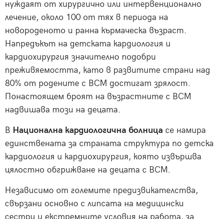
нуждаят от хирургично или интервенционално
лечение, около 100 от тях в периода на
новороденото и ранна кърмаческа възраст.
Напредъкът на детската кардиология и
кардиохирургия значително подобри
преживяемостта, като в развитите страни над
80% от родените с ВСМ достигат зрялост.
Понастоящем броят на възрастните с ВСМ
надвишава този на децата.
В
Национална кардиологична болница
се намира
единствената за страната структура по детска
кардиология и кардиохирургия, която извършва
цялостно обгрижване на децата с ВСМ.
Независимо от големите предизвикателства,
свързани основно с липсата на медицински
сестри и екстремните условия на работа, за