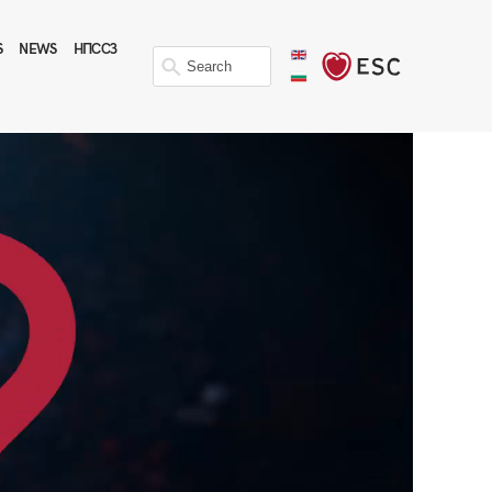
S
NEWS
НПССЗ