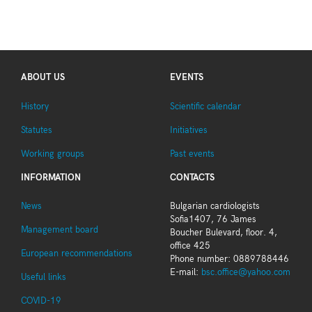
ABOUT US
EVENTS
History
Scientific calendar
Statutes
Initiatives
Working groups
Past events
INFORMATION
CONTACTS
News
Bulgarian cardiologists
Sofia1407, 76 James
Management board
Boucher Bulevard, floor. 4,
office 425
European recommendations
Phone number: 0889788446
E-mail:
bsc.office@yahoo.com
Useful links
COVID-19