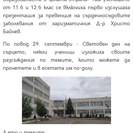
от 11.б и 12.б клас се включиха първо изслушаха
презентация за превенция на сърдечносъдовите
заболявания от харизматичния Д-р Христо
Байчев.
По повод 29. септември - Световен ден на
сърцето, някои ученици изложиха своите
разсъждения по темите, които можете да
прочетете и в есетата им по-долу.
А ето и темите: