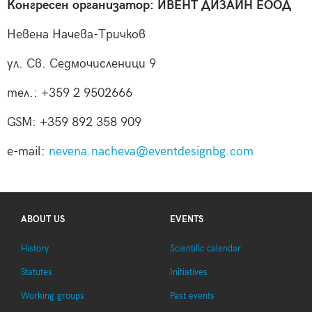
Конгресен организатор: ИВЕНТ ДИЗАЙН ЕООД
Невена Начева-Тричков
ул. Св. Седмочисленици 9
тел.: +359 2 9502666
GSM: +359 892 358 909
e-mail:
nevena.nacheva@eventdesignbg.com
ABOUT US
EVENTS
History
Scientific calendar
Statutes
Initiatives
Working groups
Past events