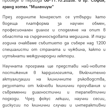
проведе в периода
08-11.10.2026г. в гр. София,
гранд хотел "Милениум"
През годините конгресът се утвърди като
водеща платформа за научен обмен,
професионален диалог и споделяне на опит в
областта на сърдечносъдовата медицина. И тази
година очакваме събитието да събере над 1200
специалисти от страната и чужбина, както и
изтъкнати международни лектори.
Научната програма ще представи най-новите
постижения в кардиологията, включително
актуализации на клиничните ръководства,
резултати от ключови клинични проучвания и
съвременни диагностични и терапевтични
подходи. Чрез фокус лекции, научни сесии,
дискусии по клинични случаи и интерактивни